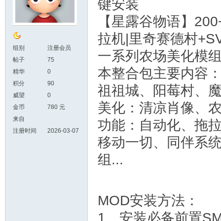
键安装
【星露谷物语】200
拉机|里奇赛德村+S
组别
注册会员
一系列农场美化模
帖子
75
本整合包主要内容：
精华
0
积分
90
祖祖城、阳莓村、
威望
0
美化：清凉肖像、
金币
780 元
来自
功能：自动化、拖拉
注册时间
2026-03-07
移动一切、同伴系统
组...
MOD安装方法：
1、安装必备前置SMAP