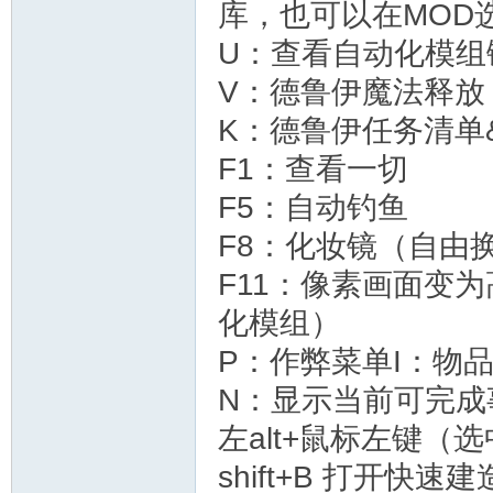
库，也可以在MOD
U：查看自动化模组
V：德鲁伊魔法释放
K：德鲁伊任务清单
F1：查看一切
F5：自动钓鱼
F8：化妆镜（自由
F11：像素画面变
化模组）
P：作弊菜单I：物
N：显示当前可完成
左alt+鼠标左键
shift+B 打开快速