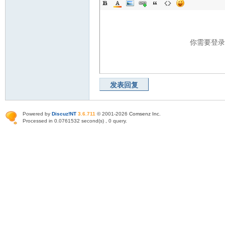
你需要登
发表回复
Powered by
Discuz!NT
3.6.711
© 2001-2026
Comsenz Inc
.
Processed in 0.0761532 second(s) , 0 query.