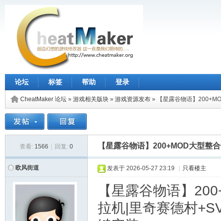
论坛
标签
帮助
登录
CheatMaker 论坛
»
游戏相关版块
»
游戏资源发布
»
【星露谷物语】200+M
【星露谷物语】200+MOD大型整
查看:
1566
|
回复:
0
欧风街道
发表于
2026-05-27 23:19
|
只看楼主
【星露谷物语】200
拉机|里奇赛德村+S