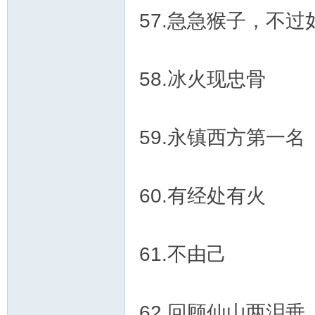
57.急急猴子，不过
58.冰火现忠骨
59.永镇西方第一名
60.有经处有火
61.不由己
62.回顾仙山两泪垂