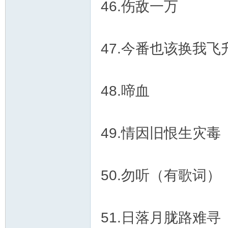
46.伤敌一万
47.今番也该换我飞
48.啼血
49.情因旧恨生灾毒
50.勿听（有歌词）
51.日落月胧路难寻