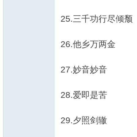
25.三千功行尽倾颓
26.他乡万两金
27.妙音妙音
28.爱即是苦
29.夕照剑辙