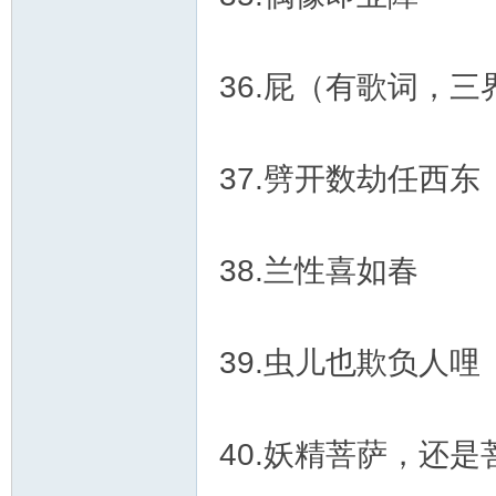
36.屁（有歌词，三
37.劈开数劫任西东
38.兰性喜如春
39.虫儿也欺负人哩
40.妖精菩萨，还