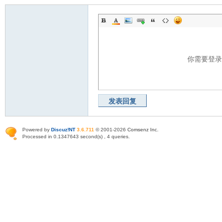
你需要登
发表回复
Powered by
Discuz!NT
3.6.711
© 2001-2026
Comsenz Inc
.
Processed in 0.1347643 second(s) , 4 queries.