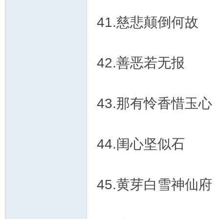
41.慈悲颠倒何故
42.善恶若无报
43.那有怜香惜玉心
44.闺心坚似石
45.黄芽白雪神仙府