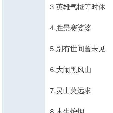
3.英雄气概等时休
4.胜景赛娑婆
5.别有世间曾未见
6.大闹黑风山
7.灵山莫远求
8.木生炉烟