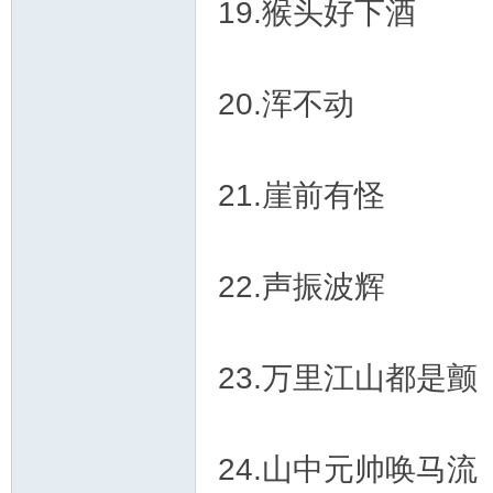
19.猴头好下酒
20.浑不动
21.崖前有怪
22.声振波辉
23.万里江山都是颤
24.山中元帅唤马流