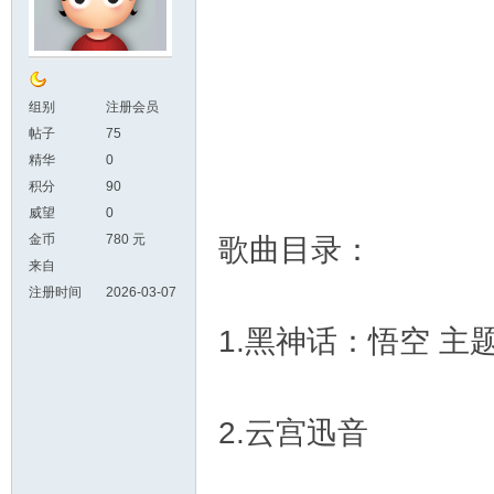
组别
注册会员
帖子
75
精华
0
积分
90
威望
0
金币
780 元
歌曲目录：
来自
注册时间
2026-03-07
1.黑神话：悟空 主
2.云宫迅音