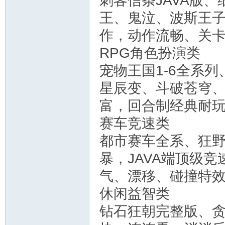
刺客信条JAVA版
王、鬼泣、波斯王子
作，动作流畅、关
RPG角色扮演类
宠物王国1-6全系列
星辰变、斗破苍穹
富，回合制经典耐
赛车竞速类
都市赛车全系、狂野
暴，JAVA端顶级
气、漂移、碰撞特
休闲益智类
钻石狂朝完整版、贪