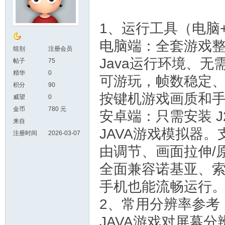
1、运行工具（电脑
电脑端：全套游戏整
组别
注册会员
Java运行环境、
帖子
75
精华
0
可游玩，帧数稳定
积分
90
按键机游戏画质和
威望
0
金币
780 元
安卓端：只需安装 J2
来自
JAVA游戏模拟器
注册时间
2026-03-07
由调节、画面拉伸/
全面兼容诺基亚、索
手机也能流畅运行
2、常用分辨率参考
JAVA游戏对屏幕