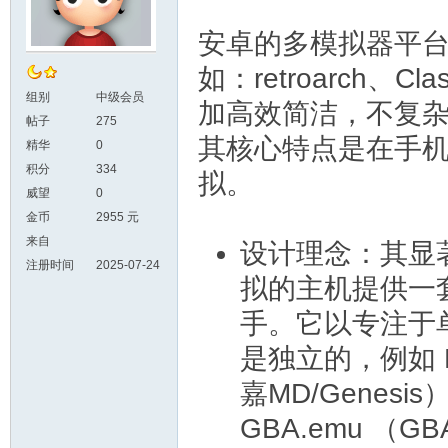
安卓的多模拟器平
如：retroarch、
组别
中级会员
加高效简洁，不复
帖子
275
其核心特点是在手
精华
0
积分
334
拟。
威望
0
金币
2955 元
来自
设计理念：其显
注册时间
2025-07-24
拟的主机提供一
手。它以专注于单
是独立的，例如 NE
嘉MD/Genesis
GBA.emu （G