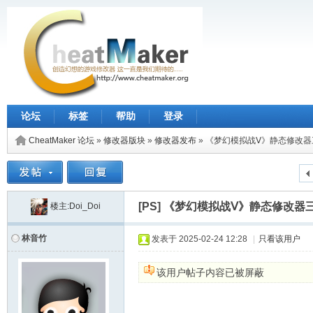
论坛
标签
帮助
登录
CheatMaker 论坛
»
修改器版块
»
修改器发布
»
《梦幻模拟战Ⅴ》静态修改器三
[PS]
《梦幻模拟战Ⅴ》静态修改器三合
楼主:Doi_Doi
林音竹
发表于
2025-02-24 12:28
|
只看该用户
该用户帖子内容已被屏蔽