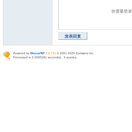
你需要登
发表回复
Powered by
Discuz!NT
3.6.711
© 2001-2026
Comsenz Inc
.
Processed in 0.0595281 second(s) , 4 queries.