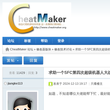
论坛
标签
帮助
登录
CheatMaker 论坛
»
修改器版块
»
修改技术讨论
»
求助一个SFC第四次超级
求助一个SFC第四次超级机器人大
查看:
11429
|
回复:
3
jiangke113
发表于
2024-12-13 19:17
|
只看楼主
如题，不知道哪位大佬能帮下忙，最好