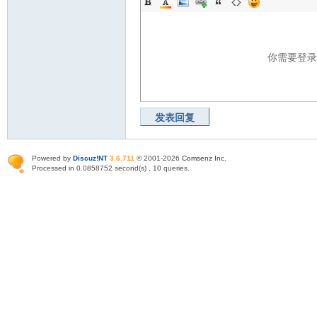
你需要登
发表回复
Powered by
Discuz!NT
3.6.711
© 2001-2026
Comsenz Inc
.
Processed in 0.0858752 second(s) , 10 queries.