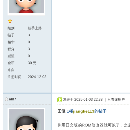
组别
新手上路
帖子
3
精华
0
积分
3
威望
0
金币
30 元
来自
注册时间
2024-12-03
am7
发表于
2025-01-03 22:38
|
只看该用户
回复
1楼
jiangke113
的帖子
你用日文版的ROM修改器就可以了，之