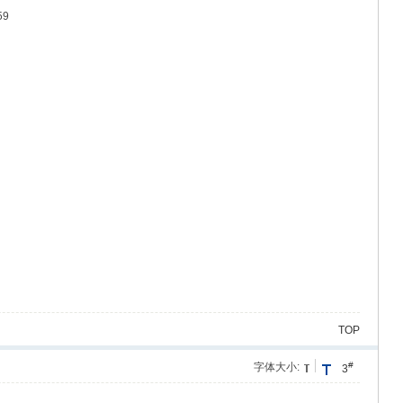
59
TOP
#
字体大小:
3