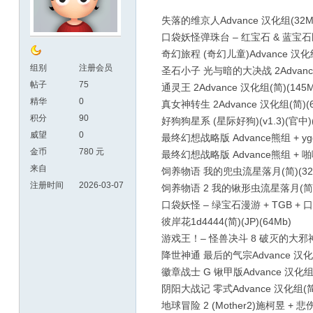
失落的维京人Advance 汉化组(32M
口袋妖怪弹珠台 – 红宝石 & 蓝宝石卧看
奇幻旅程 (奇幻儿童)Advance 汉化组(简
组别
注册会员
圣石小子 光与暗的大决战 2Advance 汉
帖子
75
通灵王 2Advance 汉化组(简)(145M
精华
0
真女神转生 2Advance 汉化组(简)(6
积分
90
好狗狗星系 (星际好狗)(v1.3)(官中)(简
威望
0
最终幻想战略版 Advance熊组 + yggd
金币
780 元
最终幻想战略版 Advance熊组 + 啪嗒啪
来自
饲养物语 我的兜虫流星落月(简)(32
注册时间
2026-03-07
饲养物语 2 我的锹形虫流星落月(简)(
口袋妖怪 – 绿宝石漫游 + TGB + 口袋群
彼岸花1d4444(简)(JP)(64Mb)
游戏王！– 怪兽决斗 8 破灭的大邪神Adva
降世神通 最后的气宗Advance 汉化组(
徽章战士 G 锹甲版Advance 汉化组(简)
阴阳大战记 零式Advance 汉化组(简)
地球冒险 2 (Mother2)施柯昱 + 悲伤不