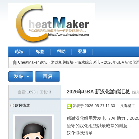
论坛
标签
帮助
登录
CheatMaker 论坛
»
游戏相关版块
»
游戏综合讨论
»
2026年GBA 新汉
2026年GBA 新汉化游戏汇总
查看:
1893
|
回复:
3
[复
欧风街道
发表于
2026-05-27 11:33
|
只看楼主
感谢汉化组用爱发电与 AI 助力，2
坚守的汉化组致以最诚挚的谢意～
汉化游戏清单