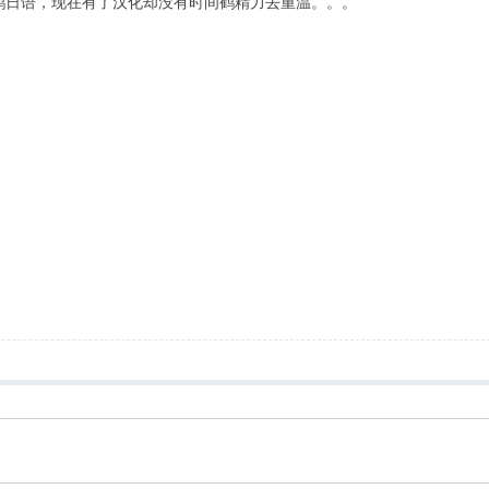
鹤日语，现在有了汉化却没有时间鹤精力去重温。。。