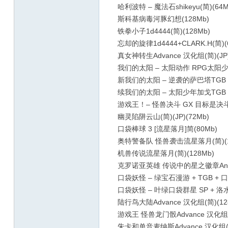
哈利波特 – 魔法石shikeyu(简)(64M
斯科基病毒河豚幻想(128Mb)
铁拳小子1d4444(简)(128Mb)
忘却的旋律1d4444+CLARK.H(简)(
真女神转生Advance 汉化组(简)(JP)
我们的太阳 – 太阳动作 RPG太阳少年爱
新我们的太阳 – 逆袭的萨巴塔TGB & 逆
续我们的太阳 – 太阳少年加戈TGB & 逆
游戏王！– 怪兽决斗 GX 目标是决斗王Ad
幽灵陷阱云山(简)(JP)(72Mb)
口袋棒球 3 [流星落月]简(80Mb)
奥特警备队 怪兽袭击流星落月(简)(1
机兽传说流星落月(简)(128Mb)
克罗诺亚英雄 传说中的星之徽章Anyhow
口袋妖怪 – 绿宝石漫游 + TGB + 口袋群
口袋妖怪 – 叶绿口袋群星 SP + 洛水惊鸿
陆行鸟大陆Advance 汉化组(简)(12
游戏王 怪兽龙门骰Advance 汉化组(简
朱卡和单音麦纳斯Advance 汉化组(简)