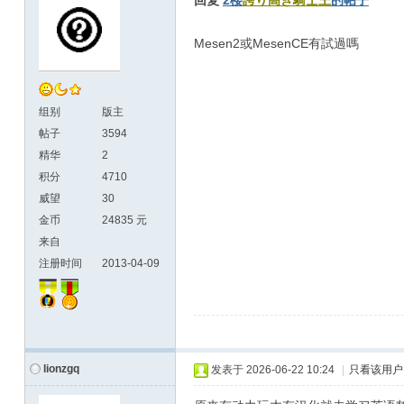
回复
2楼
誇り高き騎士王
的帖子
Mesen2或MesenCE有試過嗎
组别
版主
帖子
3594
精华
2
积分
4710
威望
30
金币
24835 元
来自
注册时间
2013-04-09
lionzgq
发表于
2026-06-22 10:24
|
只看该用户