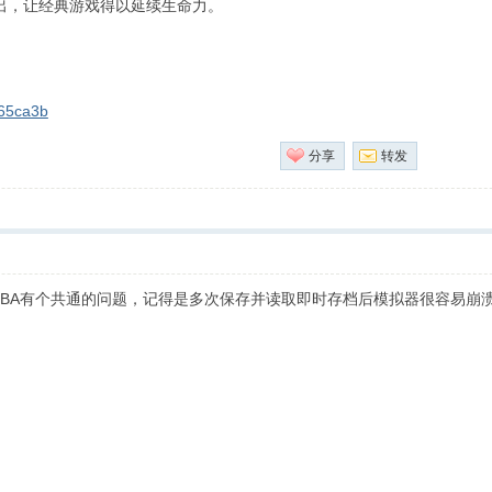
，让经典游戏得以延续生命力。
d65ca3b
分享
转发
mGBA有个共通的问题，记得是多次保存并读取即时存档后模拟器很容易崩