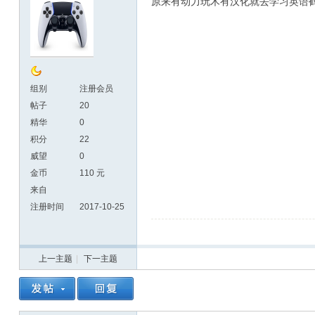
原来有动力玩木有汉化就去学习英语
组别
注册会员
帖子
20
精华
0
积分
22
威望
0
金币
110 元
来自
注册时间
2017-10-25
上一主题
|
下一主题