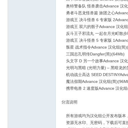
奥特警备队 怪兽袭击Advance 汉化组(
勇者斗恶龙怪兽篇 旅团之心Advance 
游戏王 决斗怪兽 6 专家版 2Advance
游戏王 双六的骰子Advance 汉化组(
反斗王子邪流丸 一起在月光町散步吧1d44
游戏王 决斗怪兽 5 专家版 1Advance
叛星 战术指令Advance 汉化组(简)(
三国志孔明传Dangfer(简)(64Mb)
头文字 D 另一个故事Advance 汉化组
光明与黑暗 (光明力量) – 黑暗龙的复活A
机动战士高达 SEED DESTINYAdvan
魔法假期Advance 汉化组(简)(96Mb
携带电兽 2 速度版Advance 汉化组(简
分流说明
所有游戏均为汉化组公开发布版本，
资源无水印、无密码，下载后可直接用