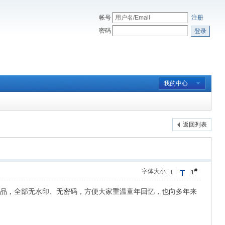
帐号
注册
密码
登录
我的中心
返回列表
#
字体大小:
1
汉化作品，全部无水印、无密码，方便大家重温童年回忆，也向多年来