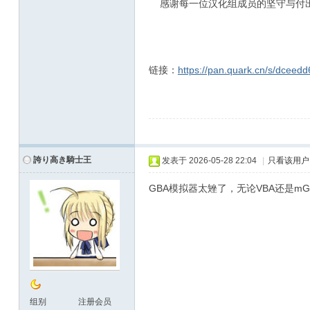
感谢每一位汉化组成员的坚守与付出
链接：
https://pan.quark.cn/s/dceed
誇り高き騎士王
发表于
2026-05-28 22:04
|
只看该用户
GBA模拟器太矬了，无论VBA还是
组别
注册会员