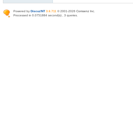
Powered by
Discuz!NT
3.6.711
© 2001-2026
Comsenz Inc
.
Processed in 0.0751884 second(s) , 3 queries.