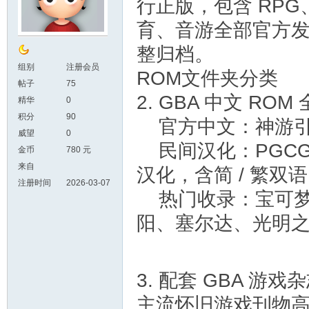
行正版，包含 RP
育、音游全部官方发行
整归档。
组别
注册会员
ROM文件夹分类
帖子
75
2. GBA 中文 ROM 
精华
0
积分
90
官方中文：神游引进
威望
0
民间汉化：PGCG
金币
780 元
来自
汉化，含简 / 繁双
注册时间
2026-03-07
热门收录：宝可梦
阳、塞尔达、光明
3. 配套 GBA 游戏
主流怀旧游戏刊物高清