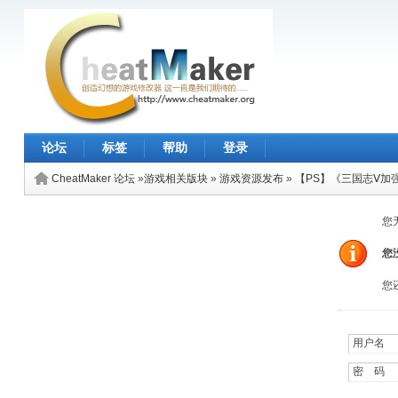
论坛
标签
帮助
登录
CheatMaker 论坛
»
游戏相关版块
»
游戏资源发布
»
【PS】《三国志Ⅴ加强
您
您
您
用户名 
密 码 