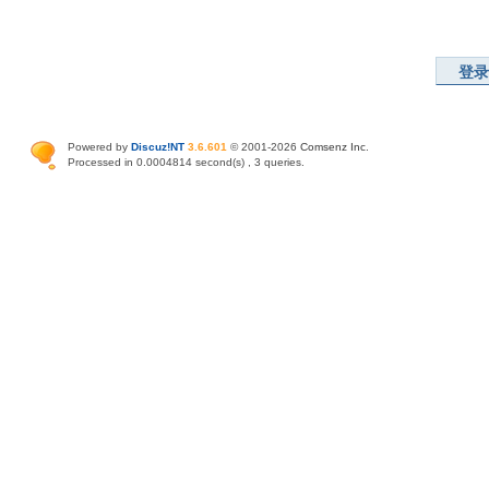
登录
Powered by
Discuz!NT
3.6.601
© 2001-2026
Comsenz Inc
.
Processed in 0.0004814 second(s) , 3 queries.