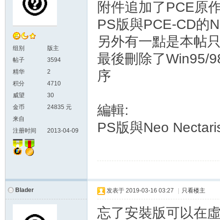
附件追加了PCE原
PS版與PCE-CD的Ne
另外有一點是本帖
组别
版主
最後刪除了Win95
帖子
3594
精华
2
序
积分
4710
威望
30
編輯:
金币
24835 元
来自
PS版與Neo Nect
注册时间
2013-04-09
Blader
发表于
2019-03-16 03:27
|
只看楼主
忘了安裝版可以在虛