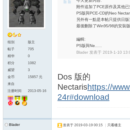
今天更新內容:
附件追加了PCE原作及其他
PS版與PCE-CD的Neo Nect
另外有一點是本帖只提供日版
最後刪除了Win95/98的安
編輯:
组别
版主
PS版與Ne......
帖子
705
Blader 发表于 2019-1-10 13:
精华
0
积分
1082
威望
3
Dos 版的
金币
15857 元
来自
Nectaris
https://ww
注册时间
2013-05-16
24r#download
Blader
发表于
2019-03-19 00:15
|
只看楼主