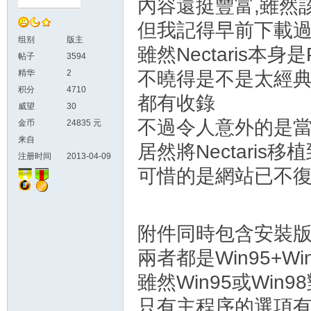
內容還挺豐富,雖然
但我記得早前下載過只
组别
版主
雖然Nectaris本身
帖子
3594
精华
2
不曉得是不是太經典了,連
积分
4710
都有收錄
威望
30
不過令人意外的是當
金币
24835 元
来自
居然將Nectaris
注册时间
2013-04-09
可惜的是網站已不復
附件同時包含安裝
兩者都是Win95+W
雖然Win95或Win9
只有主程序的選項