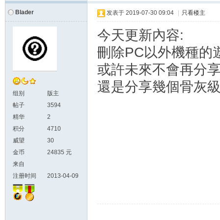
Blader
发表于
2019-07-30 09:04
|
只看楼主
今天更新內容:
刪除PC以外機種的
或許未來不會再分享模
還是分享幾個骨灰級
组别
版主
帖子
3594
精华
2
积分
4710
威望
30
金币
24835 元
来自
注册时间
2013-04-09