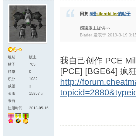
回复
5楼
silentkiller
的帖子
感謝版主提供~~
Blader 发表于 2019-3-19 0:1
组别
版主
我自己创作 PCE Mili
帖子
705
[PCE] [BGE64]
精华
0
积分
1082
http://forum.cheatm
威望
3
topicid=2880&typei
金币
15857 元
来自
注册时间
2013-05-16