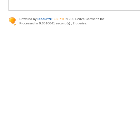
Powered by
Discuz!NT
3.6.711
© 2001-2026
Comsenz Inc
.
Processed in 0.0010041 second(s) , 2 queries.