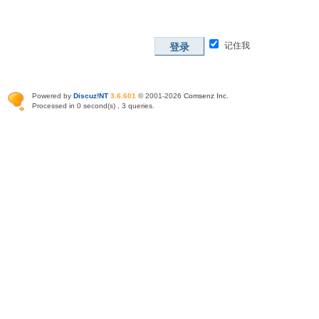
记住我
登录
Powered by
Discuz!NT
3.6.601
© 2001-2026
Comsenz Inc
.
Processed in 0 second(s) , 3 queries.