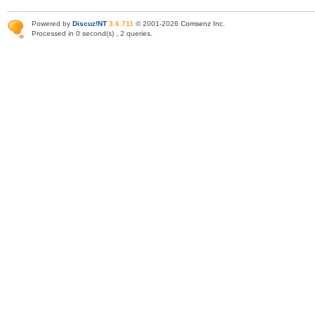
Powered by
Discuz!NT
3.6.711
© 2001-2026
Comsenz Inc
.
Processed in 0 second(s) , 2 queries.