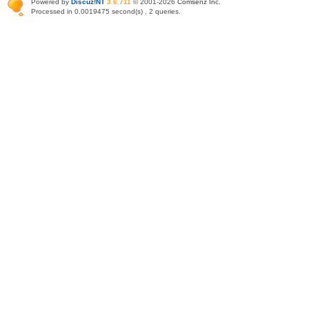
Powered by
Discuz!NT
3.6.711
© 2001-2026
Comsenz Inc
.
Processed in 0.0019475 second(s) , 2 queries.