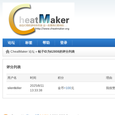
论坛
标签
帮助
登录
CheatMaker 论坛
»
帖子ID为62808的评分列表
评分列表
用户名
时间
积分
理由
2025/8/11
silentkiller
金币
+100
元
我很
13:33:38