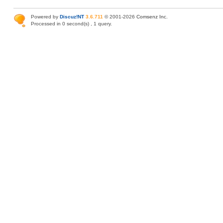
Powered by
Discuz!NT
3.6.711
© 2001-2026
Comsenz Inc
.
Processed in 0 second(s) , 1 query.