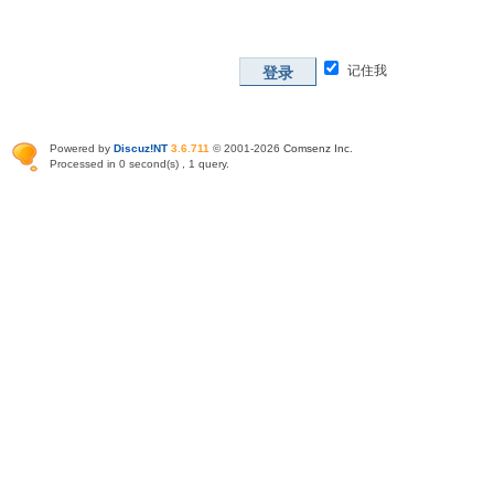
记住我
登录
Powered by
Discuz!NT
3.6.711
© 2001-2026
Comsenz Inc
.
Processed in 0 second(s) , 1 query.