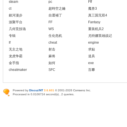
steam
pc
Fff
ct
超時空之鑰
魔兽3
銀河漫步
自選補丁
真三国无双4
游聚平台
FF
Fantasy
几何竞技场
WS
重装机兵2
专辑
生化危机
尤特娜英雄战记
If
cheat
engine
无主之地
射击
求贴
龙虎争霸
麻将
道具
金手指
如何
exe
cheatmaker
SFC
百攀
Powered by
Discuz!NT
3.6.601
© 2001-2026
Comsenz Inc
.
Processed in 0.0106724 second(s) , 2 queries.