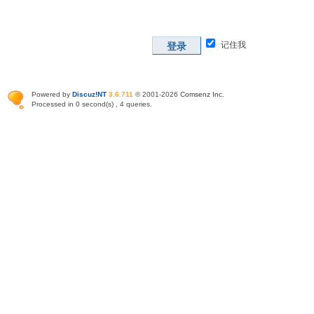
记住我
登录
Powered by
Discuz!NT
3.6.711
© 2001-2026
Comsenz Inc
.
Processed in 0 second(s) , 4 queries.