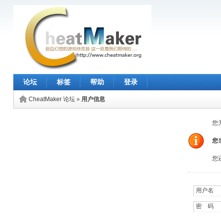
论坛
标签
帮助
登录
CheatMaker 论坛
»
用户信息
您
您
您
用户名 
密 码 