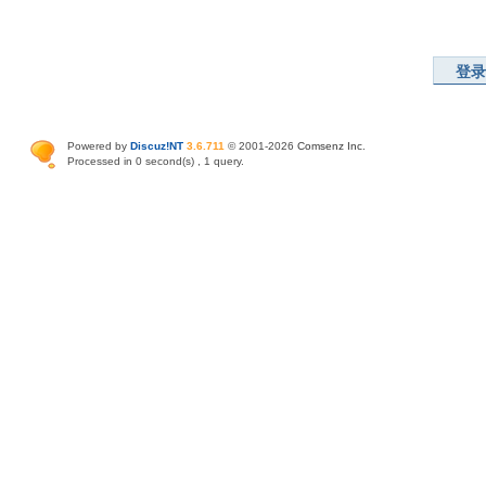
登录
Powered by
Discuz!NT
3.6.711
© 2001-2026
Comsenz Inc
.
Processed in 0 second(s) , 1 query.