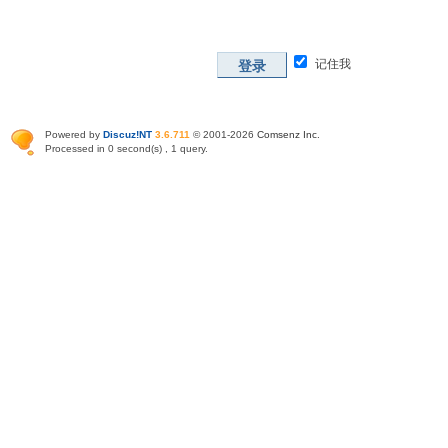
记住我
登录
Powered by
Discuz!NT
3.6.711
© 2001-2026
Comsenz Inc
.
Processed in 0 second(s) , 1 query.