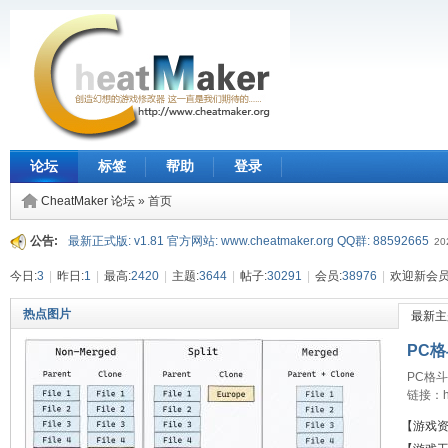
论坛
标签
帮助
登录
CheatMaker 论坛
» 首页
公告:
最新正式版: v1.81 官方网站: www.cheatmaker.org QQ群: 88592665
20
今日:
3
|
昨日:
1
|
最高:
2420
|
主题:
3644
|
帖子:
30291
|
会员:
38976
|
欢迎新会员
热点图片
最新主
PC格
PC格
链接：htt
https
【游戏
存到自