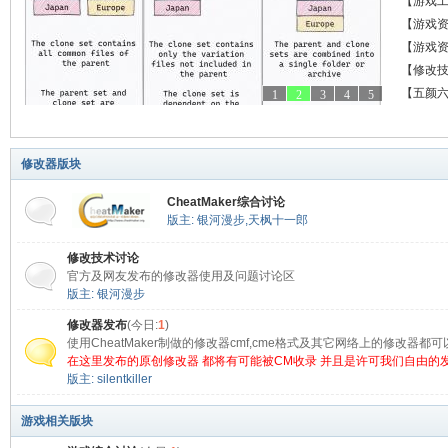
全皮肤
【游戏
决方法
9.0 中
【游戏
载 解压
【游戏
C+预购
【修改
【五颜
1
2
3
4
5
修改器版块
CheatMaker综合讨论
版主:
银河漫步
,
天枫十一郎
修改技术讨论
官方及网友发布的修改器使用及问题讨论区
版主:
银河漫步
修改器发布
(今日:
1
)
使用CheatMaker制做的修改器cmf,cme格式及其它网络上的修改器
在这里发布的原创修改器 都将有可能被CM收录 并且是许可我们自由的
版主:
silentkiller
游戏相关版块