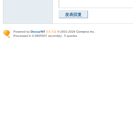
发表回复
Powered by
Discuz!NT
3.6.711
© 2001-2026
Comsenz Inc
.
Processed in 0.0805507 second(s) , 5 queries.