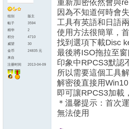
重新加密依然會與re
因為不知道何時會
组别
版主
工具有英語和日語
帖子
3594
精华
2
使用方法很簡單，
积分
4710
找到選項下載Disc 
威望
30
最後將ISO拖拉至
金币
24835 元
来自
印象中RPCS3默
注册时间
2013-04-09
所以需要這個工具
解密後直接用Win
即可讓RPCS3加
＊溫馨提示：首次
無法使用