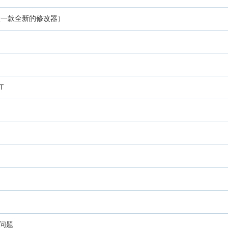
做一款全新的修改器）
T
问题