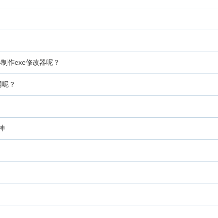
怎样制作exe修改器呢？
网呢？
神