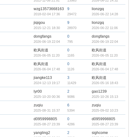
2022-11-08 21:51
13563
2026-06-22 14:32
wzg13573668163
9
lionzgq
2018-02-04 17:36
29472
2026-06-22 14:28
jiqigou
9
lionzgq
2015-12-21 18:30
28970
2026-06-22 11:06
dongfangs
0
dongfangs
2026-06-19 22:04
795
2026-06-19 22:04
欧风街道
0
欧风街道
2026-06-05 11:20
1165
2026-06-05 11:20
欧风街道
0
欧风街道
2026-06-04 17:48
1126
2026-06-04 17:48
jiangke113
3
欧风街道
2024-12-13 19:17
11429
2026-05-16 18:43
lyr00
2
gao1239
2025-10-20 00:36
9086
2025-10-26 15:13
zuqiu
6
zuqiu
2025-08-31 15:37
5394
2025-09-02 10:23
d0959998805
0
d0959998805
2025-08-27 23:39
4286
2025-08-27 23:39
yangling2
2
sighcome