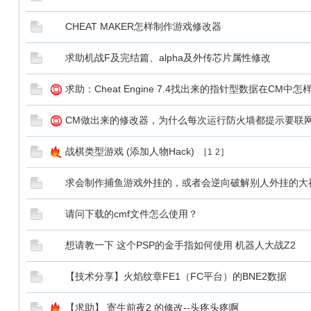
CHEAT MAKER怎样制作游戏修改器
求助机战F及完结篇、alpha及外传芯片属性修改
求助：Cheat Engine 7.4找出来的指针型数据在CM中
CM做出来的修改器，为什么每次运行防火墙都提示要联
战棋类型游戏 (添加人物Hack)
[
1
2
]
求会制作捕鱼游戏外挂的，或者会逆向破解别人外挂的大
请问下载的cmf文件怎么使用？
想请教一下 这个PSP的金手指如何使用 机器人大战Z2
【技术分享】火焰纹章FE1（FC平台）的BNE2数据
【求助】 寄生前夜2 的修改--头疼头疼啊