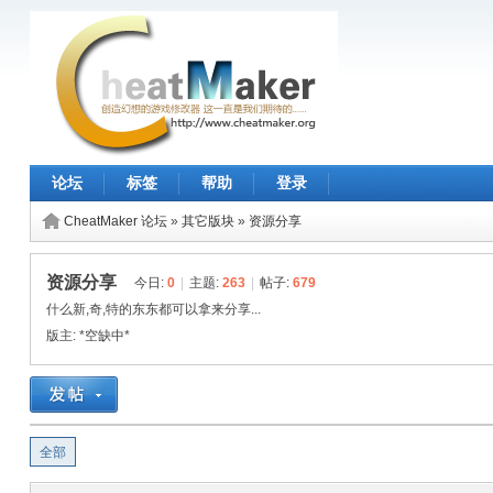
论坛
标签
帮助
登录
CheatMaker 论坛
»
其它版块
»
资源分享
资源分享
今日:
0
|
主题:
263
|
帖子:
679
什么新,奇,特的东东都可以拿来分享...
版主:
*空缺中*
全部