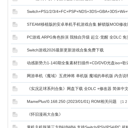
Switch+PS1/2/3/4+FC+PSP+NDS+3DS+GBA+3
STEAM移植版的安卓单机手机游戏合集 解锁版MOD修改
PC游戏 ARPG角色扮演 我独自升级 起立·觉醒 全DLC
Switch游戏2026最新更新游戏合集免费下载
动感新势力1-140期全集素材扫描件+CD/DVD光盘iso+
网游单机《魔域》五虎神将 单机版 魔域的单机版 内含说
《实况足球系列合集》网盘下载 全DLC +修改器 简体中
MamePlus!0.168.250 (2023/01/01) ROM相关问题
[
1
2
《怀旧漫画大合集》
掌机主机版第三方B站BiliBili 支持Switch/PSV/PS4/PC