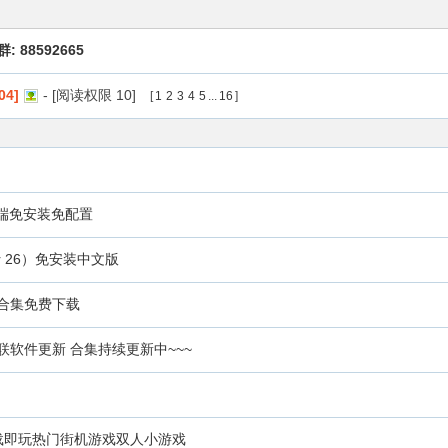
: 88592665
4]
- [阅读权限
10
]
[
1
2
3
4
5
...
16
]
键端免安装免配置
er 26）免安装中文版
藏合集免费下载
车机车载互联软件更新 合集持续更新中~~~
o) 下载即玩热门街机游戏双人小游戏