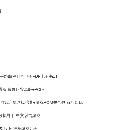
等
是绝版停刊的电子PDF电子书1T
版 最新版安卓版+PC版
h模拟器游戏合集含模拟器+游戏ROM整合包 解压即玩
+联机补丁 中文射击游戏
PC版 附推荐游戏列表