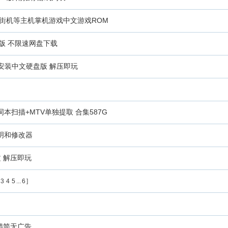
DS+Wii+街机等主机掌机游戏中文游戏ROM
版 不限速网盘下载
 免安装中文硬盘版 解压即玩
歌词本扫描+MTV单独提取 合集587G
明和修改器
文 解压即玩
3
4
5
...
6
]
 超精简无广告