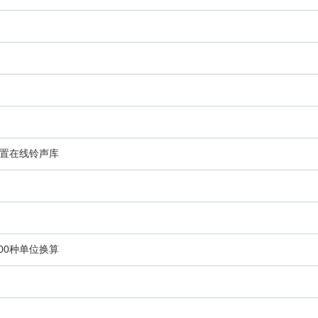
内置在线铃声库
超1500种单位换算