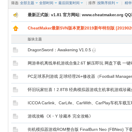
筛选:
全部主题
全部时间
最后回复时间
|
排序:
按降序排列
|
精华
最新正式版: v1.81 官方网站: www.cheatmaker.org QQ群
CheatMaker最新SVN版本更新2019新年特别版 [2019020
版块主题
DragonSword：Awakening V1.0.5
网游单机离线单机游戏合集2.6T 解压即玩 网盘下载 一
PC足球系列游戏 足球经理26+修改器（Football Manag
怀旧玩家狂喜！2.8TB 经典模拟器游戏主机掌机游戏珍
ICCOA Carlink、CarLife、CarWith、CarPlay
游戏攻略《X・Y 珍藏本 完全攻略》
街机模拟器游戏ROM整合版 FinalBurn Neo (FBNe