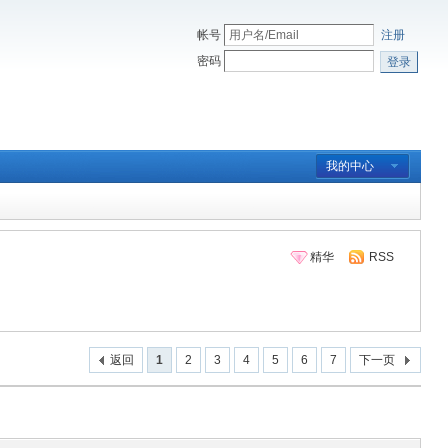
帐号
注册
密码
登录
我的中心
精华
RSS
返回
1
2
3
4
5
6
7
下一页