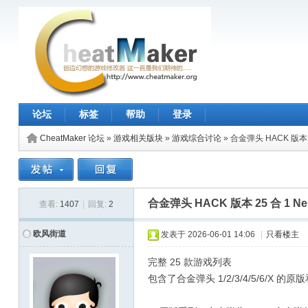
论坛
标签
帮助
登录
CheatMaker 论坛
»
游戏相关版块
»
游戏综合讨论
»
合金弹头 HACK 版本 
合金弹头 HACK 版本 25 合 1 N
查看:
1407
|
回复:
2
欧风街道
发表于
2026-06-01 14:06
|
只看楼主
完整 25 款游戏列表
包含了合金弹头 1/2/3/4/5/6/X