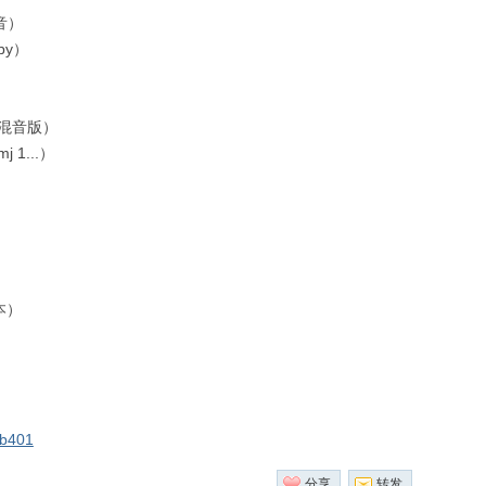
音）
by）
格混音版）
1...）
本）
cb401
分享
转发