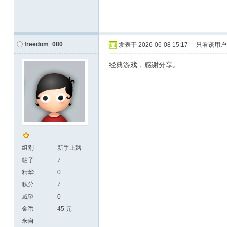
freedom_080
发表于
2026-06-08 15:17
|
只看该用户
经典游戏，感谢分享。
组别
新手上路
帖子
7
精华
0
积分
7
威望
0
金币
45 元
来自