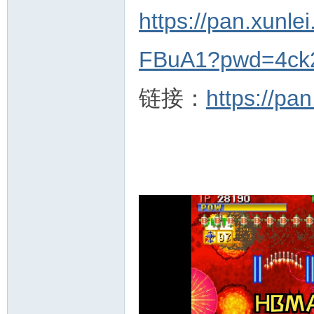
https://pan.xun
FBuA1?pwd=4ck
链接：
https://pa