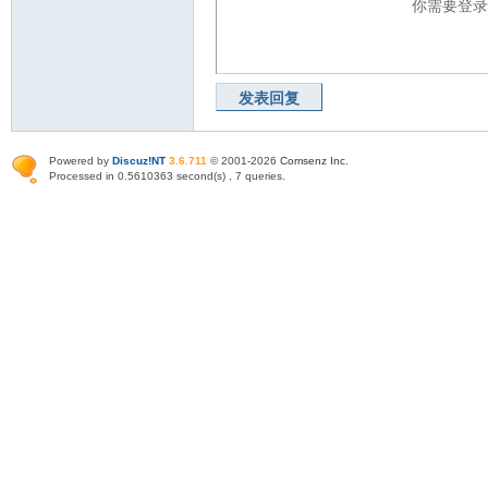
你需要登
发表回复
Powered by
Discuz!NT
3.6.711
© 2001-2026
Comsenz Inc
.
Processed in 0.5610363 second(s) , 7 queries.