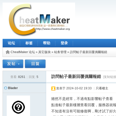
论坛
标签
帮助
登录
CheatMaker 论坛
»
其它版块
»
站务管理
»
訪問帖子最新回覆偶爾報錯
訪問帖子最新回覆偶爾報錯
查看:
8261
|
回复:
5
[复制链接
Blader
发表于
2024-10-02 19:33
|
只看楼主
雖然不是經常，不過有點影響帖子查看
點進帖子最新樓層查看回覆，服務器就
不知道有沒有可能修復啊，剛才試了好