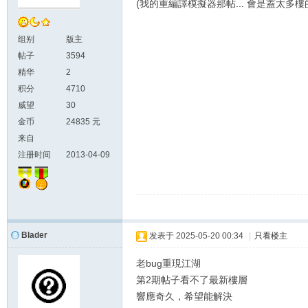
(我的重編譯模擬器那帖... 會是蓋太多樓
组别
版主
帖子
3594
精华
2
积分
4710
威望
30
金币
24835 元
来自
注册时间
2013-04-09
Blader
发表于
2025-05-20 00:34
|
只看楼主
老bug重現江湖
第2期帖子看不了最新樓層
響應奇久，希望能解決